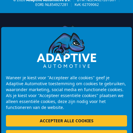
EORI: NL854927281
|
KvK: 62709062
Watermolen 29
6229 PM MAASTRICHT
Netherlands
Waneer je kiest voor "Accepteer alle cookies" geef je
Adaptive Automotive toestemming om cookies te gebruiken,
Openingstijden:
waaronder marketing, social media en functionele cookies.
Let op! Bezoek is alleen mogelijk na het maken van een
Als je kiest voor "Accepteer essentiële cookies" plaatsen we
afspraak.
alleen essentiële cookies, deze zijn nodig voor het
functioneren van de website.
+31 46 202 1131
ACCEPTEER ALLE COOKIES