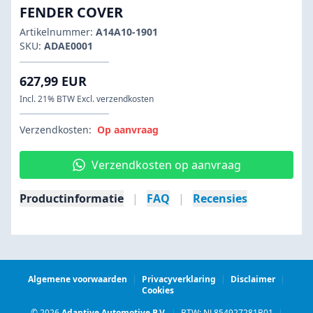
FENDER COVER
Artikelnummer:
A14A10-1901
SKU:
ADAE0001
627,99 EUR
Incl. 21% BTW Excl. verzendkosten
Verzendkosten:
Op aanvraag
Verzendkosten op aanvraag
Productinformatie
|
FAQ
|
Recensies
Algemene voorwaarden
|
Privacyverklaring
|
Disclaimer
|
Cookies
© 2026
Adaptive Automotive B.V.
|
BTW: NL854927281B01
|