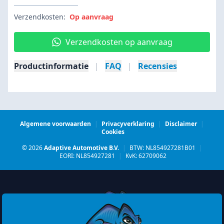
Verzendkosten:
Op aanvraag
Verzendkosten op aanvraag
Productinformatie
|
FAQ
|
Recensies
Algemene voorwaarden
|
Privacyverklaring
|
Disclaimer
|
Cookies
© 2026
Adaptive Automotive B.V.
|
BTW: NL854927281B01
|
EORI: NL854927281
|
KvK: 62709062