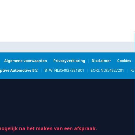
Algemene voorwaarden
|
Privacyverklaring
|
Disclaimer
|
Cookies
ptive Automotive B.V.
|
BTW: NL854927281B01
|
EORI: NL854927281
|
Kv
 mogelijk na het maken van een afspraak.