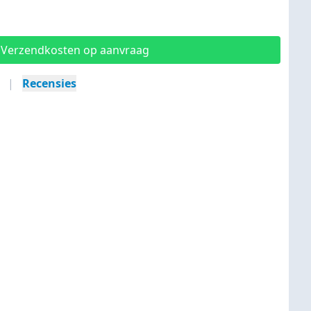
Verzendkosten op aanvraag
|
Recensies