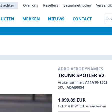
ht achter
Over ons
Resellers
Betaalmethoden
Verzendk
DUCTEN
MERKEN
NIEUWS
CONTACT
ADRO AERODYNAMICS
TRUNK SPOILER V2
Artikelnummer:
A11A10-1502
SKU:
ADAE0054
1.099,89 EUR
Incl. 21% BTW Excl. verzendkosten