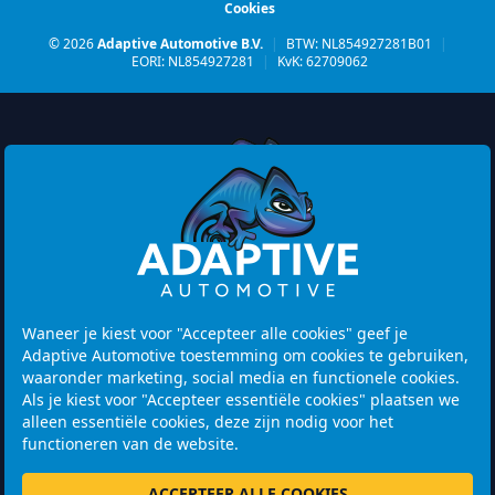
Cookies
© 2026
Adaptive Automotive B.V.
|
BTW: NL854927281B01
|
EORI: NL854927281
|
KvK: 62709062
Watermolen 29
6229 PM MAASTRICHT
Netherlands
Waneer je kiest voor "Accepteer alle cookies" geef je
Adaptive Automotive toestemming om cookies te gebruiken,
Openingstijden:
waaronder marketing, social media en functionele cookies.
Let op! Bezoek is alleen mogelijk na het maken van een
Als je kiest voor "Accepteer essentiële cookies" plaatsen we
afspraak.
alleen essentiële cookies, deze zijn nodig voor het
functioneren van de website.
+31 46 202 1131
ACCEPTEER ALLE COOKIES