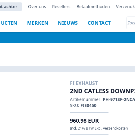
ht achter
Over ons
Resellers
Betaalmethoden
Verzendk
DUCTEN
MERKEN
NIEUWS
CONTACT
FI EXHAUST
2ND CATLESS DOWNP
Artikelnummer:
PH-971SF-2NCA
SKU:
FIE0450
960,98 EUR
Incl. 21% BTW Excl. verzendkosten