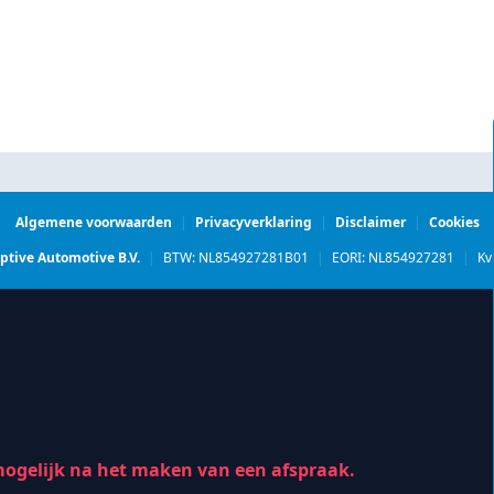
Algemene voorwaarden
|
Privacyverklaring
|
Disclaimer
|
Cookies
ptive Automotive B.V.
|
BTW: NL854927281B01
|
EORI: NL854927281
|
Kv
 mogelijk na het maken van een afspraak.