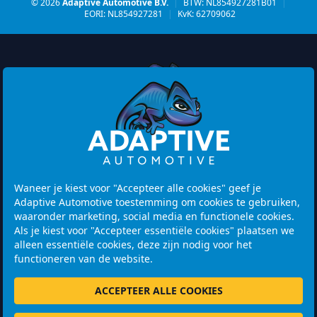
© 2026
Adaptive Automotive B.V.
|
BTW: NL854927281B01
|
EORI: NL854927281
|
KvK: 62709062
Watermolen 29
6229 PM MAASTRICHT
Netherlands
Waneer je kiest voor "Accepteer alle cookies" geef je
Adaptive Automotive toestemming om cookies te gebruiken,
Openingstijden:
waaronder marketing, social media en functionele cookies.
Let op! Bezoek is alleen mogelijk na het maken van een
Als je kiest voor "Accepteer essentiële cookies" plaatsen we
afspraak.
alleen essentiële cookies, deze zijn nodig voor het
functioneren van de website.
+31 46 202 1131
ACCEPTEER ALLE COOKIES