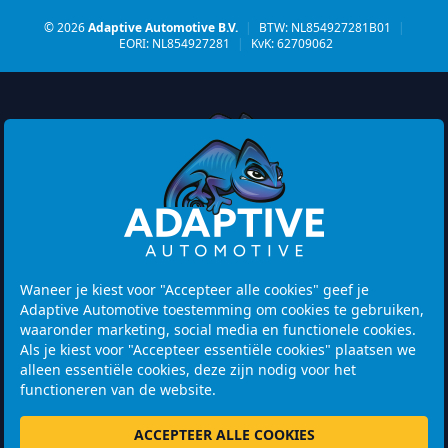
© 2026
Adaptive Automotive B.V.
|
BTW: NL854927281B01
|
EORI: NL854927281
|
KvK: 62709062
Watermolen 29
6229 PM MAASTRICHT
Netherlands
Waneer je kiest voor "Accepteer alle cookies" geef je
Adaptive Automotive toestemming om cookies te gebruiken,
Openingstijden:
waaronder marketing, social media en functionele cookies.
Let op! Bezoek is alleen mogelijk na het maken van een
Als je kiest voor "Accepteer essentiële cookies" plaatsen we
afspraak.
alleen essentiële cookies, deze zijn nodig voor het
functioneren van de website.
+31 46 202 1131
ACCEPTEER ALLE COOKIES