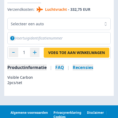
Verzendkosten:
Luchtvracht
- 332,75 EUR
Selecteer een auto
VOEG TOE AAN WINKELWAGEN
Productinformatie
|
FAQ
|
Recensies
Visible Carbon
2pcs/set
Algemene voorwaarden
|
Privacyverklaring
|
Disclaimer
|
Cookies