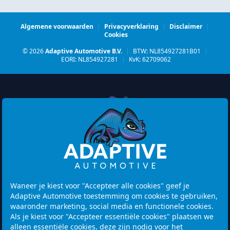
Algemene voorwaarden
|
Privacyverklaring
|
Disclaimer
|
Cookies
© 2026
Adaptive Automotive B.V.
|
BTW: NL854927281B01
|
EORI: NL854927281
|
KvK: 62709062
Watermolen 29
6229 PM MAASTRICHT
Netherlands
Waneer je kiest voor "Accepteer alle cookies" geef je
Adaptive Automotive toestemming om cookies te gebruiken,
Openingstijden:
waaronder marketing, social media en functionele cookies.
Let op! Bezoek is alleen mogelijk na het maken van een
Als je kiest voor "Accepteer essentiële cookies" plaatsen we
afspraak.
alleen essentiële cookies, deze zijn nodig voor het