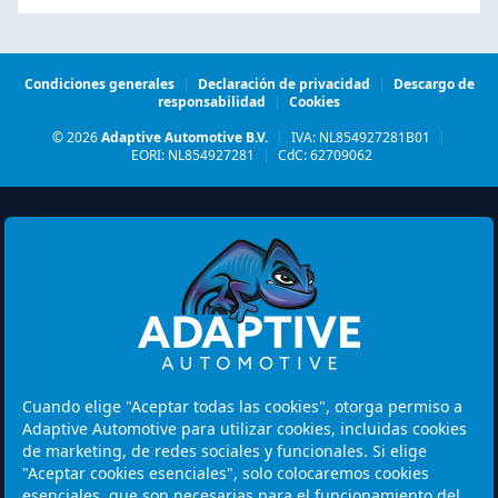
Condiciones generales
|
Declaración de privacidad
|
Descargo de
responsabilidad
|
Cookies
© 2026
Adaptive Automotive B.V.
|
IVA: NL854927281B01
|
EORI: NL854927281
|
CdC: 62709062
Watermolen 29
6229 PM MAASTRICHT
Cuando elige "Aceptar todas las cookies", otorga permiso a
Netherlands
Adaptive Automotive para utilizar cookies, incluidas cookies
de marketing, de redes sociales y funcionales. Si elige
Horario de apertura:
"Aceptar cookies esenciales", solo colocaremos cookies
Tenga en cuenta: Las visitas son solo con cita previa.
esenciales, que son necesarias para el funcionamiento del