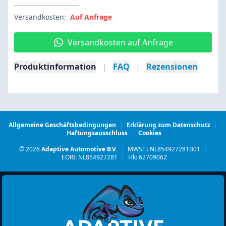
Versandkosten:
Auf Anfrage
Versandkosten auf Anfrage
Produktinformation
|
FAQ
|
Rezensionen
Allgemeine Geschäftsbedingungen
|
Erklärung zum Datenschutz
|
Haftungsausschluss
|
Cookies
© 2026
Adaptive Automotive B.V.
|
MWST.: NL854927281B01
|
EORI: NL854927281
|
Hk: 62709062