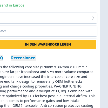
rsand in Europa
IN DEN WARENKORB LEGEN
AQ
|
Rezensionen
as the following core size (570mm x 302mm x 100mm /
ng a 92% larger frontalarea and 97% more volume compared
 engineers have increased the intercooler core size and
 the end tank design to remove any OEM bottlenecks,
ting and charge cooling properties. WAGNERTUNING
ling performance and a weight of 11,7kg. Combined with
e optimized by CFD for.best possible internal airflow. This
when it comes to performance gains and low intake
p then OEM Intercooler. Anti corrosion protective coating