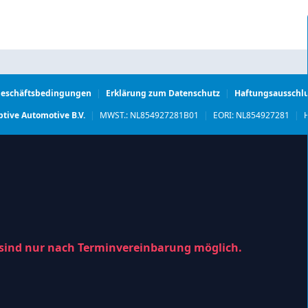
Geschäftsbedingungen
|
Erklärung zum Datenschutz
|
Haftungsausschl
tive Automotive B.V.
|
MWST.: NL854927281B01
|
EORI: NL854927281
|
H
 sind nur nach Terminvereinbarung möglich.