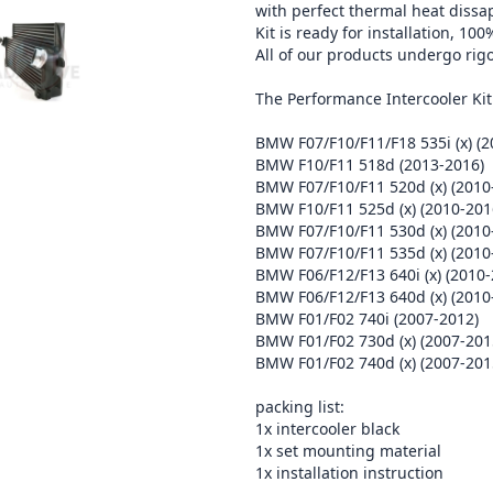
with perfect thermal heat dissa
Kit is ready for installation, 10
All of our products undergo rigo
The Performance Intercooler Kit f
BMW F07/F10/F11/F18 535i (x) (2
BMW F10/F11 518d (2013-2016)
BMW F07/F10/F11 520d (x) (2010
BMW F10/F11 525d (x) (2010-201
BMW F07/F10/F11 530d (x) (2010
BMW F07/F10/F11 535d (x) (2010
BMW F06/F12/F13 640i (x) (2010-
BMW F06/F12/F13 640d (x) (2010
BMW F01/F02 740i (2007-2012)
BMW F01/F02 730d (x) (2007-201
BMW F01/F02 740d (x) (2007-201
packing list:
1x intercooler black
1x set mounting material
1x installation instruction