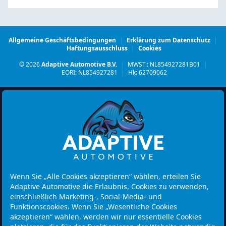
Allgemeine Geschäftsbedingungen
|
Erklärung zum Datenschutz
|
Haftungsausschluss
|
Cookies
© 2026
Adaptive Automotive B.V.
|
MWST.: NL854927281B01
|
EORI: NL854927281
|
Hk: 62709062
Watermolen 29
Wenn Sie „Alle Cookies akzeptieren“ wählen, erteilen Sie
6229 PM MAASTRICHT
Adaptive Automotive die Erlaubnis, Cookies zu verwenden,
Netherlands
einschließlich Marketing-, Social-Media- und
Funktionscookies. Wenn Sie „Wesentliche Cookies
Öffnungszeit:
akzeptieren“ wählen, werden wir nur essentielle Cookies
Bitte beachten: Besuche sind nur nach Terminvereinbarung