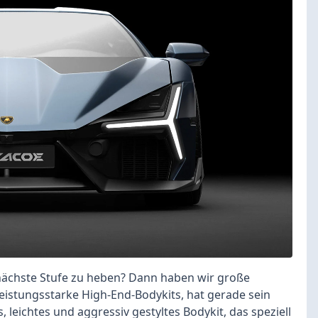
e nächste Stufe zu heben? Dann haben wir große
leistungsstarke High-End-Bodykits, hat gerade sein
leichtes und aggressiv gestyltes Bodykit, das speziell