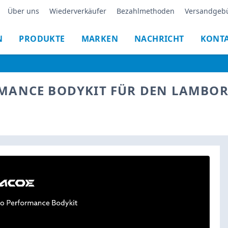
Über uns
Wiederverkäufer
Bezahlmethoden
Versandgeb
N
PRODUKTE
MARKEN
NACHRICHT
KONT
MANCE BODYKIT FÜR DEN LAMBORG