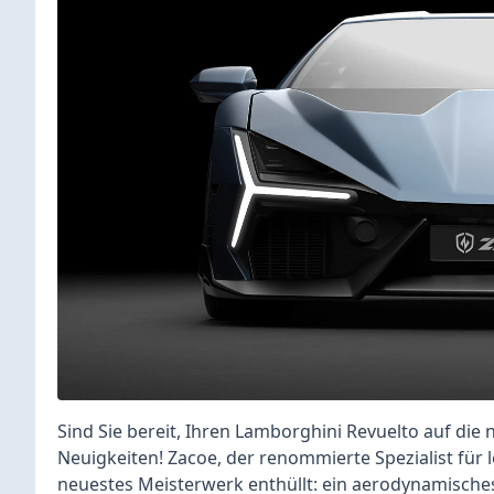
Sind Sie bereit, Ihren Lamborghini Revuelto auf di
Neuigkeiten! Zacoe, der renommierte Spezialist für 
neuestes Meisterwerk enthüllt: ein aerodynamisches, 