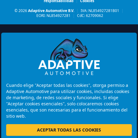
responsabilidad
|
Cookies
© 2026
Adaptive Automotive B.V.
|
IVA: NL854927281B01
|
EORI: NL854927281
|
CdC: 62709062
Watermolen 29
6229 PM MAASTRICHT
Cuando elige "Aceptar todas las cookies", otorga permiso a
Netherlands
Adaptive Automotive para utilizar cookies, incluidas cookies
de marketing, de redes sociales y funcionales. Si elige
Horario de apertura:
"Aceptar cookies esenciales", solo colocaremos cookies
Tenga en cuenta: Las visitas son solo con cita previa.
esenciales, que son necesarias para el funcionamiento del
sitio web.
+31 46 202 1131
ACEPTAR TODAS LAS COOKIES