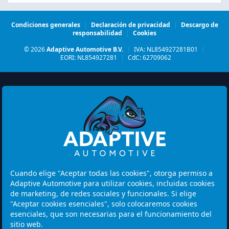
Condiciones generales
|
Declaración de privacidad
|
Descargo de
responsabilidad
|
Cookies
© 2026
Adaptive Automotive B.V.
|
IVA: NL854927281B01
|
EORI: NL854927281
|
CdC: 62709062
Watermolen 29
6229 PM MAASTRICHT
Cuando elige "Aceptar todas las cookies", otorga permiso a
Netherlands
Adaptive Automotive para utilizar cookies, incluidas cookies
de marketing, de redes sociales y funcionales. Si elige
Horario de apertura:
"Aceptar cookies esenciales", solo colocaremos cookies
Tenga en cuenta: Las visitas son solo con cita previa.
esenciales, que son necesarias para el funcionamiento del
sitio web.
+31 46 202 1131