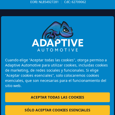
EORI: NL854927281
|
CdC: 62709062
Watermolen 29
6229 PM MAASTRICHT
Cuando elige "Aceptar todas las cookies", otorga permiso a
Netherlands
Adaptive Automotive para utilizar cookies, incluidas cookies
de marketing, de redes sociales y funcionales. Si elige
Horario de apertura:
"Aceptar cookies esenciales", solo colocaremos cookies
Tenga en cuenta: Las visitas son solo con cita previa.
esenciales, que son necesarias para el funcionamiento del
sitio web.
+31 46 202 1131
ACEPTAR TODAS LAS COOKIES
SÓLO ACEPTAR COOKIES ESENCIALES