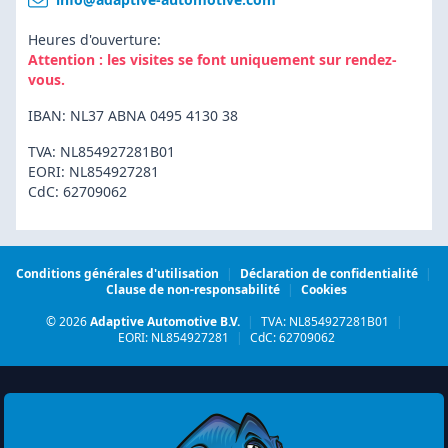
Heures d'ouverture:
Attention : les visites se font uniquement sur rendez-
vous.
IBAN: NL37 ABNA 0495 4130 38
TVA: NL854927281B01
EORI: NL854927281
CdC: 62709062
Conditions générales d'utilisation
|
Déclaration de confidentialité
|
Clause de non-responsabilité
|
Cookies
© 2026
Adaptive Automotive B.V.
|
TVA: NL854927281B01
|
EORI: NL854927281
|
CdC: 62709062