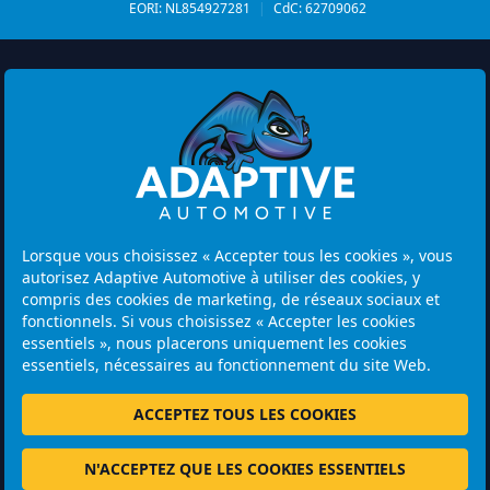
EORI: NL854927281
|
CdC: 62709062
Watermolen 29
6229 PM MAASTRICHT
Lorsque vous choisissez « Accepter tous les cookies », vous
Netherlands
autorisez Adaptive Automotive à utiliser des cookies, y
compris des cookies de marketing, de réseaux sociaux et
Heures d'ouverture:
fonctionnels. Si vous choisissez « Accepter les cookies
Attention : les visites se font uniquement sur rendez-vous.
essentiels », nous placerons uniquement les cookies
essentiels, nécessaires au fonctionnement du site Web.
+31 46 202 1131
ACCEPTEZ TOUS LES COOKIES
N'ACCEPTEZ QUE LES COOKIES ESSENTIELS