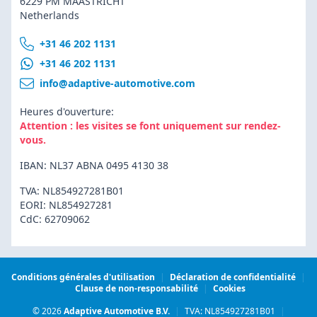
6229 PM MAASTRICHT
Netherlands
+31 46 202 1131
+31 46 202 1131
info@adaptive-automotive.com
Heures d'ouverture:
Attention : les visites se font uniquement sur rendez-
vous.
IBAN: NL37 ABNA 0495 4130 38
TVA: NL854927281B01
EORI: NL854927281
CdC: 62709062
Conditions générales d'utilisation
|
Déclaration de confidentialité
|
Clause de non-responsabilité
|
Cookies
© 2026
Adaptive Automotive B.V.
|
TVA: NL854927281B01
|