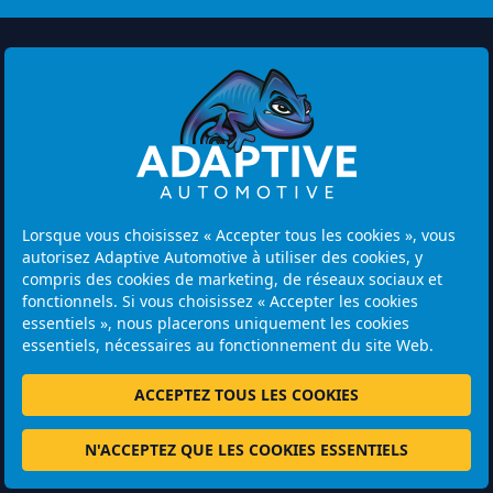
Watermolen 29
6229 PM MAASTRICHT
Lorsque vous choisissez « Accepter tous les cookies », vous
Netherlands
autorisez Adaptive Automotive à utiliser des cookies, y
compris des cookies de marketing, de réseaux sociaux et
Heures d'ouverture:
fonctionnels. Si vous choisissez « Accepter les cookies
Attention : les visites se font uniquement sur rendez-vous.
essentiels », nous placerons uniquement les cookies
essentiels, nécessaires au fonctionnement du site Web.
+31 46 202 1131
ACCEPTEZ TOUS LES COOKIES
N'ACCEPTEZ QUE LES COOKIES ESSENTIELS