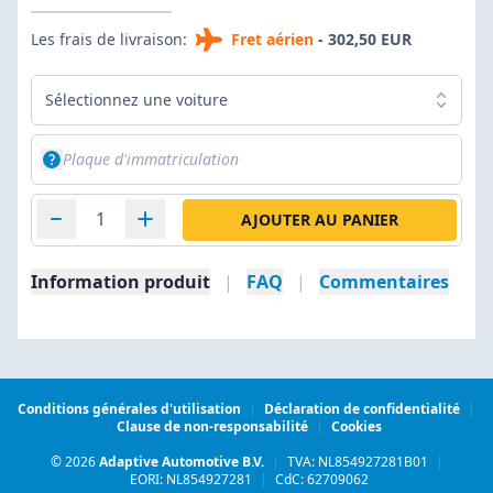
Les frais de livraison:
Fret aérien
- 302,50 EUR
Sélectionnez une voiture
AJOUTER AU PANIER
Information produit
|
FAQ
|
Commentaires
Conditions générales d'utilisation
|
Déclaration de confidentialité
|
Clause de non-responsabilité
|
Cookies
© 2026
Adaptive Automotive B.V.
|
TVA: NL854927281B01
|
EORI: NL854927281
|
CdC: 62709062