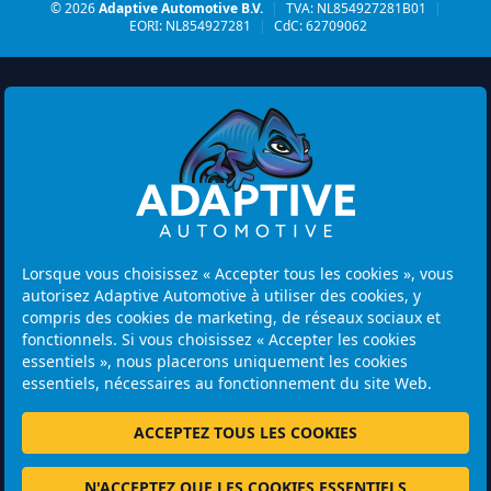
© 2026
Adaptive Automotive B.V.
|
TVA: NL854927281B01
|
EORI: NL854927281
|
CdC: 62709062
Watermolen 29
6229 PM MAASTRICHT
Lorsque vous choisissez « Accepter tous les cookies », vous
Netherlands
autorisez Adaptive Automotive à utiliser des cookies, y
compris des cookies de marketing, de réseaux sociaux et
Heures d'ouverture:
fonctionnels. Si vous choisissez « Accepter les cookies
Attention : les visites se font uniquement sur rendez-vous.
essentiels », nous placerons uniquement les cookies
essentiels, nécessaires au fonctionnement du site Web.
+31 46 202 1131
ACCEPTEZ TOUS LES COOKIES
N'ACCEPTEZ QUE LES COOKIES ESSENTIELS