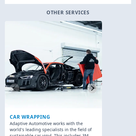
OTHER SERVICES
CAR WRAPPING
CHIPTUN
Adaptive Automotive works with the
Adaptive Au
world's leading specialists in the field of
tested perf
sustainable car vinyl. This includes 3M,
tuning, spe